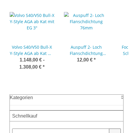
Volvo S40/V50 Bull-X
Auspuff 2- Loch
Focus
Y-Style AGA ab Kat mit
Flanschdichtung
Schra
EG 3"
76mm
me
1.148,00 € -
12,00 €
*
S
1.308,00 €
*
Kategorien
Schnellkauf