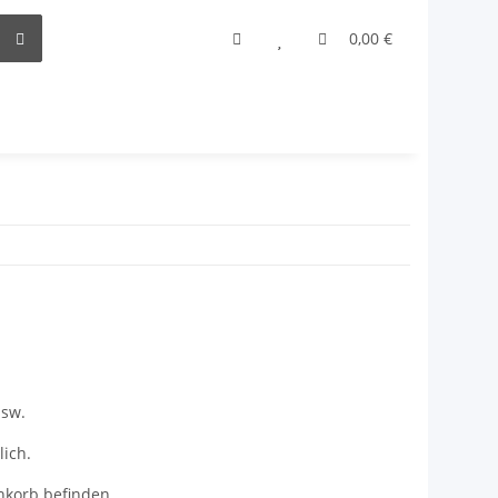
0,00 €
usw.
ich.
nkorb befinden.