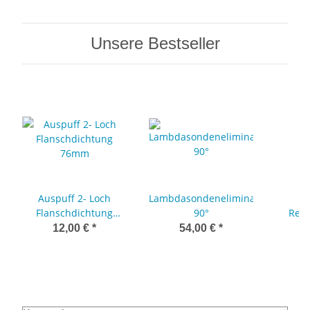
Unsere Bestseller
Auspuff 2- Loch
Lambdasondeneliminator
Flanschdichtung
90°
Redu
76mm
Adapte
12,00 €
*
54,00 €
*