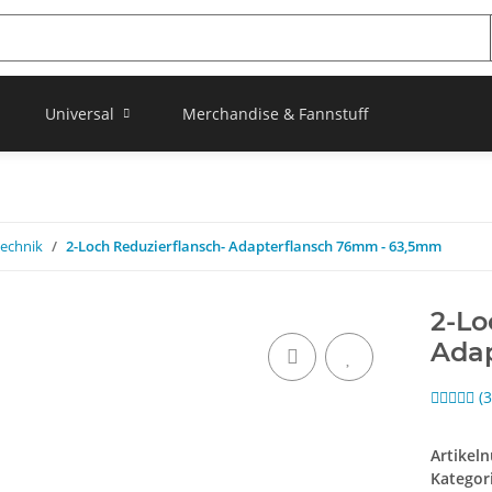
Universal
Merchandise & Fannstuff
echnik
2-Loch Reduzierflansch- Adapterflansch 76mm - 63,5mm
2-Lo
Ada
(
Artikel
Kategor