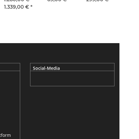
mit EG
hochfest &
1.339,00 €
*
getempert
Social-Media
ttform