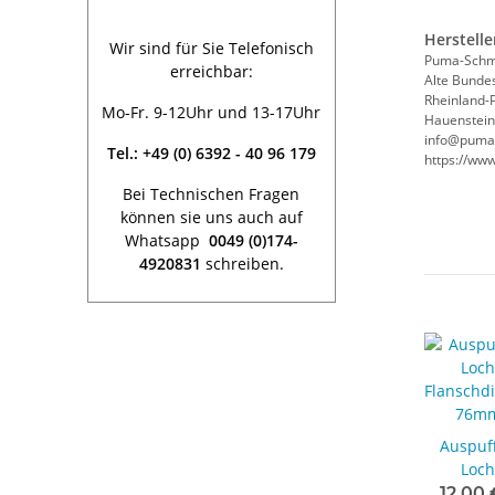
Herstelle
Wir sind für Sie Telefonisch
Puma-Schm
erreichbar:
Alte Bundes
Rheinland-P
Mo-Fr. 9-12Uhr und 13-17Uhr
Hauenstein
info@puma
Tel.: +49 (0) 6392 - 40 96 179
https://ww
Bei Technischen Fragen
können sie uns auch auf
Whatsapp
0049 (0)174-
4920831
schreiben.
Auspuff
Loc
Flanschd
12,00