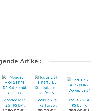
ende Artikel:
Mondeo MK4
Focus 2 ST &
Focus 2 ST &
Fiesta
2,5T PS DP-
RS Turbo
RS Bull-X
Tur
Kat-Kombi 3"
Stehbolzenset
Downpipe 3"
Dic
1.280,00 € -
69,00 €
*
299,00 €
*
16,