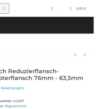
0,00 €
ch Reduzierflansch-
pterflansch 76mm - 63,5mm
3 Bewertungen)
nummer:
AGARF
ie:
Abgastechnik