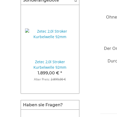
Sonderangebote
Ohne 
Der Or
Durc
Zetec 2,0l Stroker
Fiesta ST 180 U
Kurbelwelle 92mm
Serienluftfilter
1.899,00 €
*
9,90 €
*
Alter Preis:
2.899,00 €
Alter Preis:
59,
Haben sie Fragen?