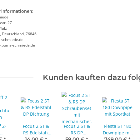
rinformationen:
iede
str. 27
falz
, Deutschland, 76846
-schmiede.de
w.puma-schmiede.de
Kunden kauften dazu folg
 2-
Focus 2 ST &
Focus 2 ST &
Fiesta ST 180
h
RS Edelstahl
RS DP
Downpipe mit
ichtung
DP Dichtung
Schraubenset
Sportkat
 €
*
14,00 €
*
59,00 €
*
749,00 €
*