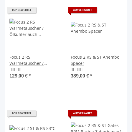
TOP BEWERTET
AUSVERKAUFT
Focus 2 RS
Focus 2 RS & ST Anembo
Wärmetauscher /
Spacer
Ölkühler auch als
Upgrade für Focus 2 ST
129,00 €
*
389,00 €
*
TOP BEWERTET
AUSVERKAUFT