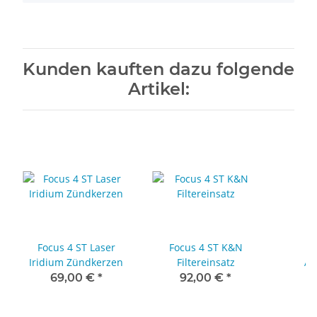
Kunden kauften dazu folgende
Artikel:
Focus 4 ST Laser
Focus 4 ST K&N
F
Iridium Zündkerzen
Filtereinsatz
Au
69,00 €
*
92,00 €
*
1