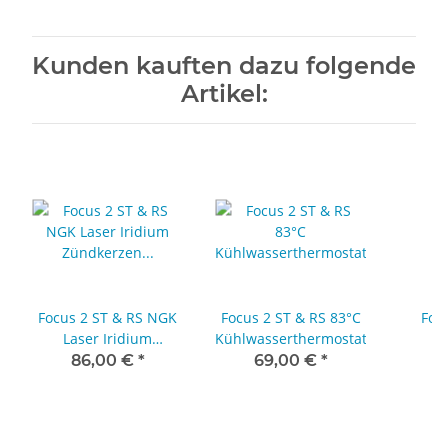
Kunden kauften dazu folgende
Artikel:
Focus 2 ST & RS NGK
Focus 2 ST & RS 83°C
Foc
Laser Iridium
Kühlwasserthermostat
v
Zündkerzen für Serie
Antrie
86,00 €
*
69,00 €
*
2
und getunte
Fahrzeuge