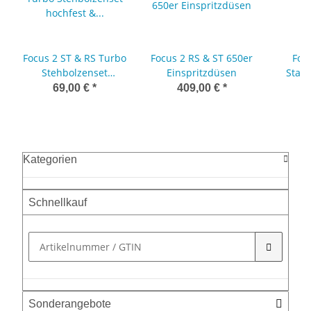
Focus 2 ST & RS Turbo
Focus 2 RS & ST 650er
Foc
Stehbolzenset
Einspritzdüsen
Stahl
hochfest & getempert
69,00 €
*
409,00 €
*
Kategorien
Schnellkauf
Sonderangebote