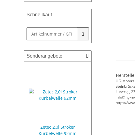
Schnellkauf
Sonderangebote
Herstelle
HG-Motors
Steinbrücke
Lübeck, , 2
info@hg-mo
https://ww
Zetec 2,0l Stroker
Fiesta ST 180 U
Kurbelwelle 92mm
Serienluftfilter