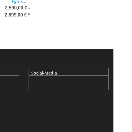
Ego-X
Auspuffanlage
2.590,00 € -
ab Kat
2.899,00 €
*
Social-Media