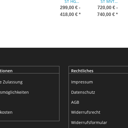
ST HG
ST MVT
Motorsport
Ladeluftkühler-
299,00 € -
720,00 € -
Hardpipekit in
Kit
418,00 €
*
740,00 €
*
63mm
tionen
Rechtliches
e Zulassung
Impressum
smöglichkeiten
Datenschutz
AGB
kosten
Widerrufsrecht
Widerrufsformular