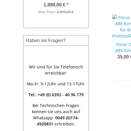
1.899,00 €
*
9,90 €
*
Alter Preis:
2.899,00 €
Alter Preis:
59,
Haben sie Fragen?
Focus 2
ABS Ein
für d
35,00
Frontsto
Wir sind für Sie Telefonisch
erreichbar:
Mo-Fr. 9-12Uhr und 13-17Uhr
Tel.: +49 (0) 6392 - 40 96 179
Bei Technischen Fragen
können sie uns auch auf
Whatsapp
0049 (0)174-
4920831
schreiben.