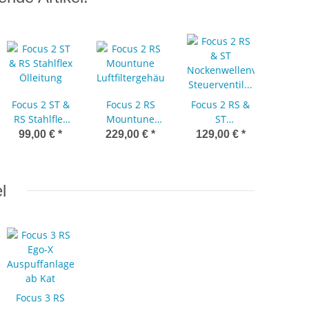
Focus 2 ST &
Focus 2 RS
Focus 2 RS &
Focu
RS Stahlflex
Mountune
ST
Lufta
ze
Ölleitung
Luftfiltergehäusedeckel
Nockenwellenverstellung
Unterf
99,00 €
*
229,00 €
*
129,00 €
*
109,
Steuerventil
Zusatz
Auslass
l
Focus 3 RS