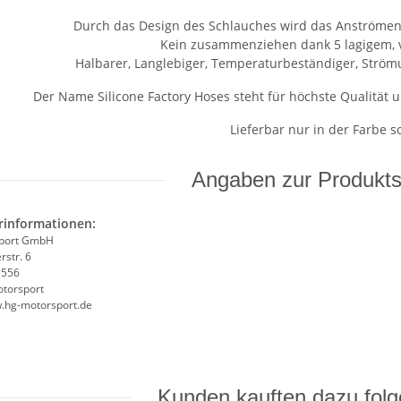
Durch das Design des Schlauches wird das Anströmen 
Kein zusammenziehen dank 5 lagigem, ve
Halbarer, Langlebiger, Temperaturbeständiger, Ström
Der Name Silicone Factory Hoses steht für höchste Qualität 
Lieferbar nur in der Farbe s
Angaben zur Produkts
rinformationen:
port GmbH
rstr. 6
3556
torsport
w.hg-motorsport.de
GS für
Kunden kauften dazu folge
kasten