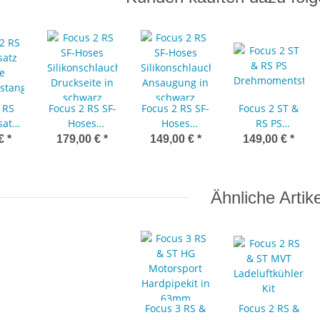
00 €
 RS
Focus 2 RS SF-
Focus 2 RS SF-
Focus 2 ST &
satz
Hoses
Hoses
RS PS
ie
Silikonschlauchset
Silikonschlauchset
Drehmomentstüt
 €
*
179,00 €
*
149,00 €
*
149,00 €
*
ßstange
Druckseite in
Ansaugung in
schwarz
schwarz
Ähnliche Artike
Focus 3 RS &
Focus 2 RS &