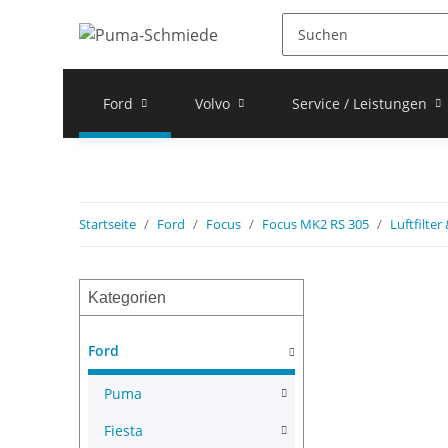
Ford
Volvo
Service / Leistungen
Startseite
Ford
Focus
Focus MK2 RS 305
Luftfilte
Kategorien
Ford
Puma
Fiesta