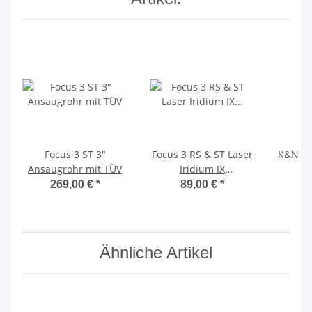
Focus 3 ST 3"
Focus 3 RS & ST Laser
K&N 57s
Ansaugrohr mit TÜV
Iridium IX
Hochleistungszündkerzen
269,00 €
*
89,00 €
*
( Mountune)
Ähnliche Artikel