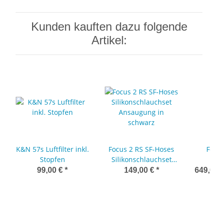
Kunden kauften dazu folgende
Artikel:
K&N 57s Luftfilter inkl.
Focus 2 RS SF-Hoses
Foc
Stopfen
Silikonschlauchset
M
Ansaugung in
Ladel
99,00 €
*
149,00 €
*
649,00
schwarz